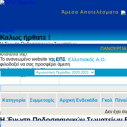
Άμεσα Αποτελέσματα
Αρχική
Καλως ήρθατε !
Η Ένωση Ποδοσφαιρικών Σωματείων
ΠΑΝΟΥΡΓΙΑ
Βοιωτίας σας καλοσορίζει στον νέο
ιστότοπό της!
Το ανανεωμένο website της ΕΠΣ
Ομάδα: Ελλοπιακός Α.Ο.
φιλοδοξεί να σας προσφέρει άμεση
και έγκυρη ενημέρωση
Κατηγορία
Συμμετοχές
Αρχική Ενδεκάδα
Γκολ
Πένα
Δεν έχει σ
Η Ένωση
Η Ένωση Ποδοσφαιρικών Σωματείων Β
Ιστορική Αναδρομή