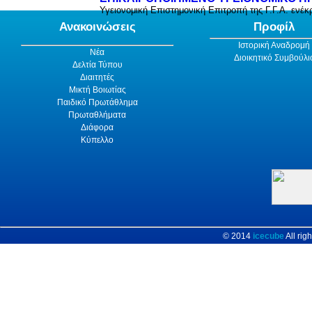
Υγειονομική Επιστημονική Επιτροπή της Γ.Γ.Α. ενέκ
Ανακοινώσεις
Προφίλ
Ιστορική Αναδρομή
Νέα
Διοικητικό Συμβούλι
Δελτία Τύπου
Διαιτητές
Μικτή Βοιωτίας
Παιδικό Πρωτάθλημα
Πρωταθλήματα
Διάφορα
Κύπελλο
© 2014
icecube
All rig