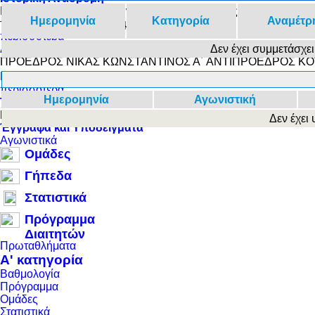
Η Ένωση Ποδοσφαιρικών Σωματείων Βοιωτίας ιδρύθηκε σαν αν
Ημερομηνία
Κατηγορία
Αναμέτρ
το 1928 έως το 1973 οι ομάδες της περιφέρειας Βοιωτίας έπα
περισσότερα
Διοικητικό Συμβούλιο
Δεν έχει συμμετάσχει
ΠΡΟΕΔΡΟΣ ΝΙΚΑΣ ΚΩΝΣΤΑΝΤΙΝΟΣ Α΄ ΑΝΤΙΠΡΟΕΔΡΟΣ Κ
ΓΕΝ. ΓΡΑΜΜΑΤΕΑΣ ΣΑΚΑΤΗΣ ΣΠΥΡΙΔΩΝ ΤΑΜΙΑΣ ΜΑΚΡΗΣ
περισσότερα
Ημερομηνία
Αγωνιστική
Το προσωπικό μας
Κανονισμοί και Προκηρύξεις
Δεν έχει
Έγγραφα και Υποδείγματα
Αγωνιστικά
Ομάδες
Γήπεδα
Στατιστικά
Πρόγραμμα
Διαιτητών
Πρωταθλήματα
Α' κατηγορία
Βαθμολογία
Πρόγραμμα
Ομάδες
Στατιστικά