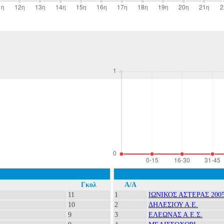
Γκολ
Α/Α
11
1
ΙΩΝΙΚΟΣ ΑΣΤΕΡΑΣ 2005 
10
2
ΔΗΛΕΣΙΟΥ Α.Ε.
9
3
ΕΛΕΩΝΑΣ Α.Ε.Σ.