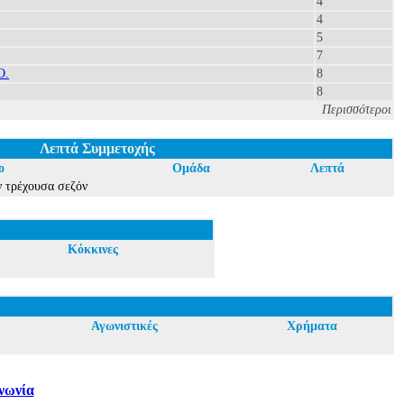
4
4
5
7
Ο.
8
8
Περισσότεροι
Λεπτά Συμμετοχής
ο
Ομάδα
Λεπτά
ν τρέχουσα σεζόν
Κόκκινες
Αγωνιστικές
Χρήματα
νωνία