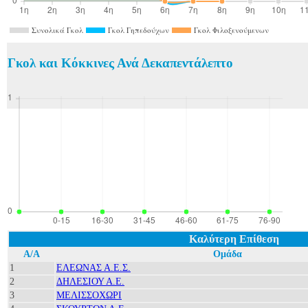
Συνολικά Γκολ
Γκολ Γηπεδούχων
Γκολ Φιλοξενούμενων
Γκολ και Κόκκινες Ανά Δεκαπεντάλεπτο
Καλύτερη Επίθεση
Α/Α
Ομάδα
1
ΕΛΕΩΝΑΣ Α.Ε.Σ.
2
ΔΗΛΕΣΙΟΥ Α.Ε.
3
ΜΕΛΙΣΣΟΧΩΡΙ