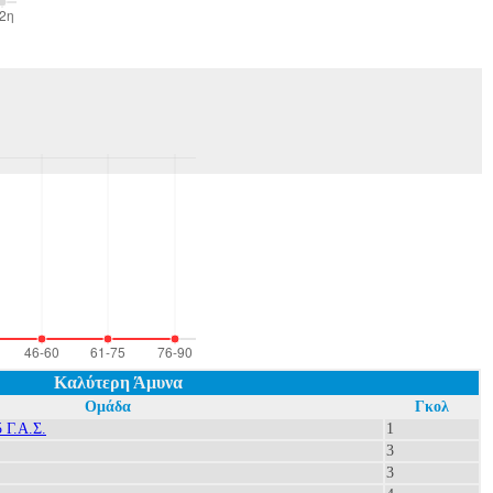
Καλύτερη Άμυνα
Ομάδα
Γκολ
Γ.Α.Σ.
1
3
3