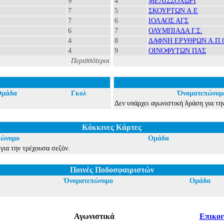
9
4
ΜΕΛΙΣΣΟΧΩΡΙ
7
5
ΣΚΟΥΡΤΩΝ Α.Ε
7
6
ΙΟΛΑΟΣ ΑΓΣ
6
7
ΟΛΥΜΠΙΑΔΑ Γ.Σ.
4
8
ΔΑΦΝΗ ΕΡΥΘΡΩΝ Α.Π.
4
9
ΟΙΝΟΦΥΤΩΝ ΠΑΣ
Περισσότεροι
Ομάδα
Γκολ
Όνοματεπώνυμ
Δεν υπάρχει αγωνιστική δράση για τη
Κόκκινες Κάρτες
πώνυμο
Ομάδα
 για την τρέχουσα σεζόν.
Ποινές Ποδοσφαιριστών
Όνοματεπώνυμο
Ομάδα
Αγωνιστικά
Επικοι